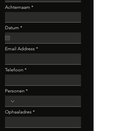
Achternaam
r
Datum
*
e
q
u
i
Email Address
r
e
d
Telefoon
Personen
Ophaaladres