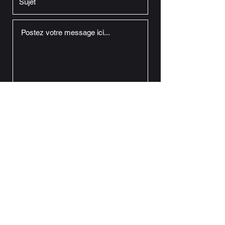
expédier
KM Taxi Malines
taxikm2800@gmail.com
©2022 par KM Taxi Malines